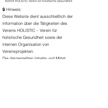
©2024
HOLISTIC Verein für holistische Gesundheit
🔒 Hinweis:
Diese Website dient ausschließlich der
Information über die Tätigkeiten des
Vereins HOLISTIC – Verein für
holistische Gesundheit sowie der
internen Organisation von
Vereinsprojekten.
Die dargestellten Inhalte und Mittel
(z. B. Forschungsmaterialien) sind nicht
öffentlich erhältlich, sondern stehen nur
registrierten Vereinsmitgliedern im
Rahmen ihrer Teilnahme an unseren
Forschungs- und Bildungsprojekten zur
Verfügung.
Es erfolgt kein gewerblicher Verkauf,