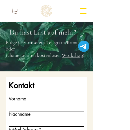
Du hast Lust auf mehr?
Folge jetzt unserem Telegram-Kanal ​
oder​
schaue unseren kostenlosen
Workshop
!
Kontakt
Vorname
Nachname
E-Mail-Adresse